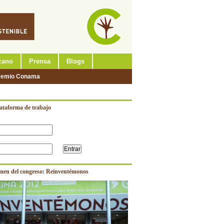
cano
Prensa
Blogs
remio Conama
lataforma de trabajo
men del congreso: Reinventémonos