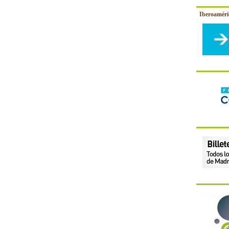
Iberoamér