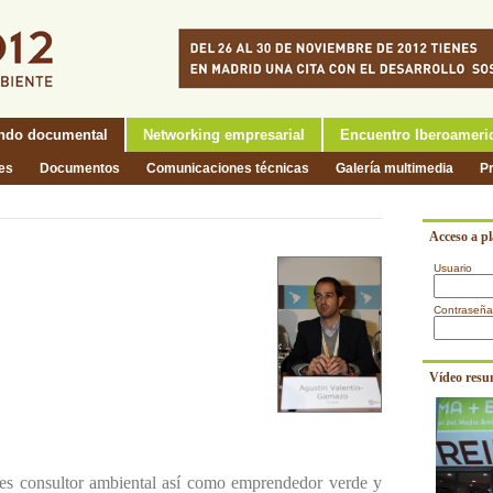
ndo documental
Networking empresarial
Encuentro Iberoameri
nes
Documentos
Comunicaciones técnicas
Galería multimedia
P
Acceso a p
Usuario
Contraseña
Vídeo resu
s consultor ambiental así como emprendedor verde y