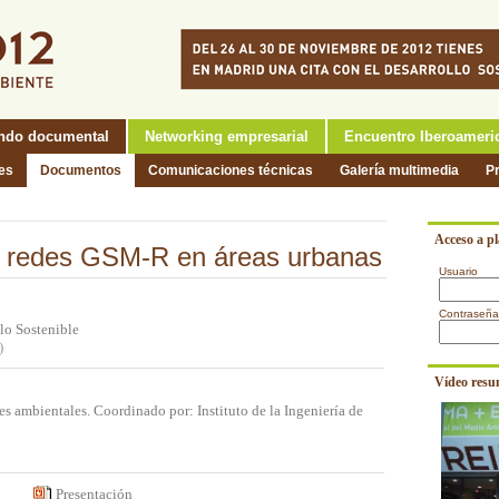
ndo documental
Networking empresarial
Encuentro Iberoameri
nes
Documentos
Comunicaciones técnicas
Galería multimedia
P
Acceso a p
de redes GSM-R en áreas urbanas
Usuario
Contraseña
llo Sostenible
)
Vídeo resu
s ambientales. Coordinado por: Instituto de la Ingeniería de
Presentación