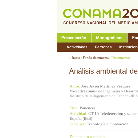
Presentación
Monográficos
Fo
Actividades
Personas
Institucio
>
Inicio
/
Fondo documental
/
Documentos
Análisis ambiental 
Autor:
José Javier Martínez Vázquez
Vocal del comité de Ingeniería y Desarro
Instituto de la Ingeniería de España (IIES
Tipo:
Ponencia
Actividad:
GT-15 Teledetección y sensore
España (IIES)
Temática:
Tecnología e innovación
Documento asociado: