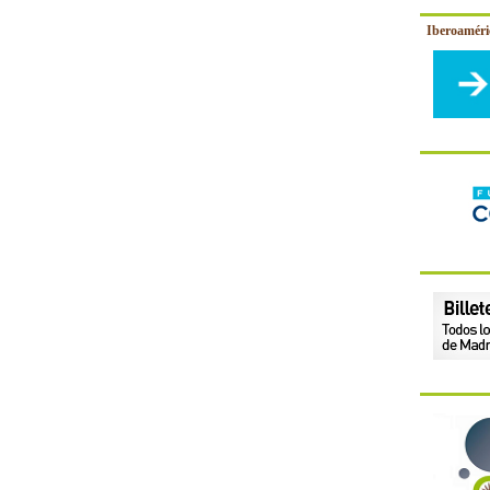
Iberoamér