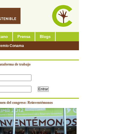
cano
Prensa
Blogs
remio Conama
lataforma de trabajo
men del congreso: Reinventémonos