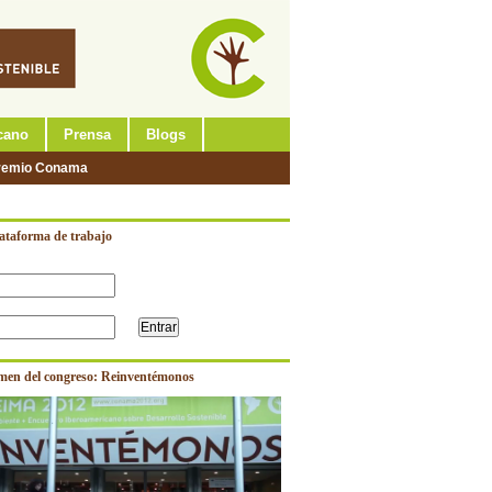
cano
Prensa
Blogs
remio Conama
lataforma de trabajo
men del congreso: Reinventémonos