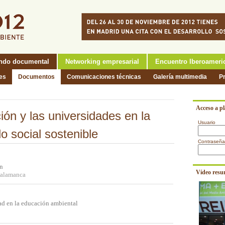
ndo documental
Networking empresarial
Encuentro Iberoameri
nes
Documentos
Comunicaciones técnicas
Galería multimedia
P
Acceso a p
ión y las universidades en la
Usuario
o social sostenible
Contraseña
ón
Vídeo resu
Salamanca
ad en la educación ambiental