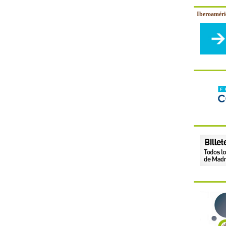
Iberoamér