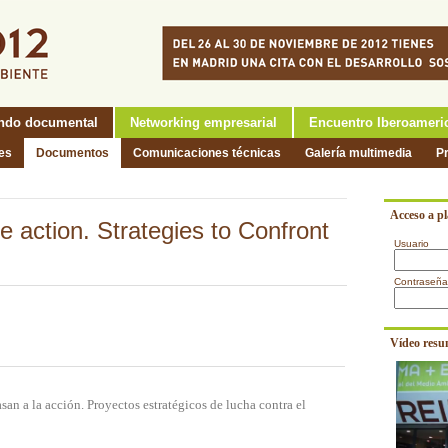
ndo documental
Networking empresarial
Encuentro Iberoameri
nes
Documentos
Comunicaciones técnicas
Galería multimedia
P
Acceso a p
e action. Strategies to Confront
Usuario
Contraseña
Vídeo resu
an a la acción. Proyectos estratégicos de lucha contra el