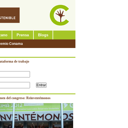
cano
Prensa
Blogs
remio Conama
lataforma de trabajo
men del congreso: Reinventémonos