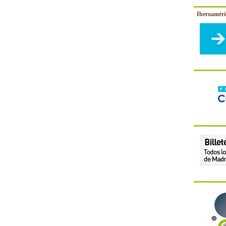
Iberoamér