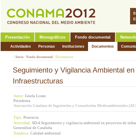
Presentación
Monográficos
Fondo documental
Network
Actividades
Personas
Instituciones
Documentos
Comunic
>
Inicio
/
Fondo documental
/
Documentos
Seguimiento y Vigilancia Ambiental en
Infraestructuras
Autor:
Gisela Loran
Presidenta
Asociación Catalana de Ingenierías y Consultorías Medioambientales (
Tipo:
Ponencia
Actividad:
SD-4 Seguimiento y vigilancia ambiental en proyectos de infrae
Generalitat de Cataluña
Temática:
Calidad ambiental