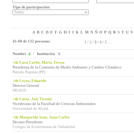
Tipo de participación:
A
B
C
D
E
F
G
H
I
J
K
L
M
N
Ñ
O
P
Q
R
S
T
U
V
41-60 de 132 personas
1
/
2
/
3
/
4
/
5
...
Nombre
/
Institución
>de Lara Carbó, María Teresa
Presidenta de la Comisión de Medio Ambiente y Cambio Climático
Partido Popular (PP)
>de Lecea, Eduardo
Director General
SIGAUS
>de Lucio, José Vicente
Vicedecano de la Facultad de Ciencias Ambientales
Universidad de Alcalá
>de Margarida Sanz, Juan Carlos
Decano-Presidente
Colegio de Economistas de Valladolid