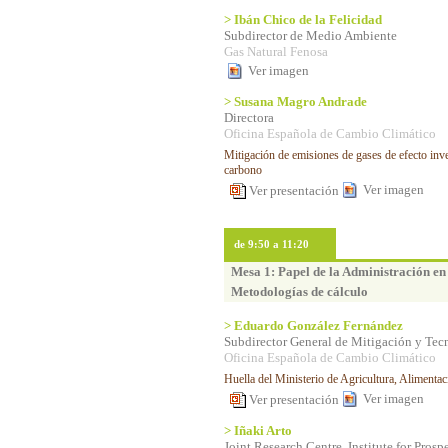
> Ibán Chico de la Felicidad
Subdirector de Medio Ambiente
Gas Natural Fenosa
Ver imagen
> Susana Magro Andrade
Directora
Oficina Española de Cambio Climático
Mitigación de emisiones de gases de efecto inver
carbono
Ver imagen
Ver presentación
de 9:50 a 11:20
Mesa 1: Papel de la Administración en
Metodologías de cálculo
> Eduardo González Fernández
Subdirector General de Mitigación y Tec
Oficina Española de Cambio Climático
Huella del Ministerio de Agricultura, Alimenta
Ver imagen
Ver presentación
> Iñaki Arto
Joint Research Centre. Institute for Pros