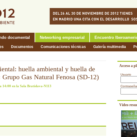
ndo documental
Networking empresarial
Encuentro Iberoameri
nes
Documentos
Comunicaciones técnicas
Galería multimedia
P
Acceso a p
ental: huella ambiental y huella de
Usuario
: Grupo Gas Natural Fenosa (SD-12)
a 14:00 en la Sala Bratislava-N113
Contraseña
Vídeo resu