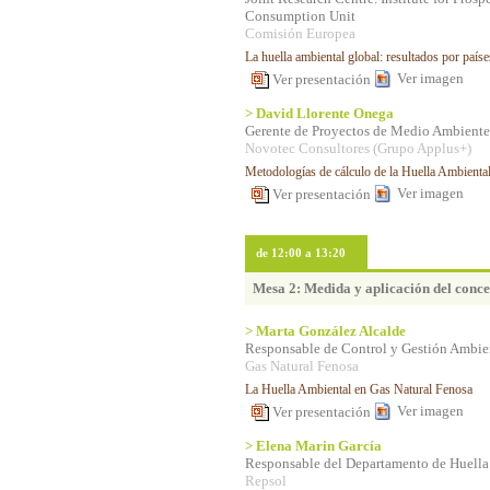
Consumption Unit
Comisión Europea
La huella ambiental global: resultados por paíse
Ver imagen
Ver presentación
> David Llorente Onega
Gerente de Proyectos de Medio Ambient
Novotec Consultores (Grupo Applus+)
Metodologías de cálculo de la Huella Ambienta
Ver imagen
Ver presentación
de 12:00 a 13:20
Mesa 2: Medida y aplicación del conce
> Marta González Alcalde
Responsable de Control y Gestión Ambie
Gas Natural Fenosa
La Huella Ambiental en Gas Natural Fenosa
Ver imagen
Ver presentación
> Elena Marin García
Responsable del Departamento de Huella
Repsol