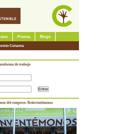
cano
Prensa
Blogs
remio Conama
lataforma de trabajo
men del congreso: Reinventémonos