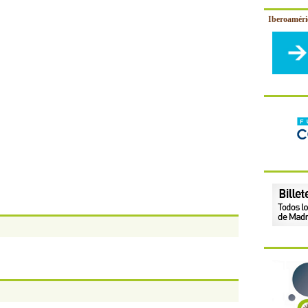
Iberoamér