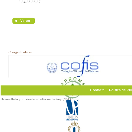
...
3
/
4
/
5
/
6
/
7
...
Coorganizadores
Contacto
Política de Pr
Desarrollado por:
Varadero Software Factory (VSF)