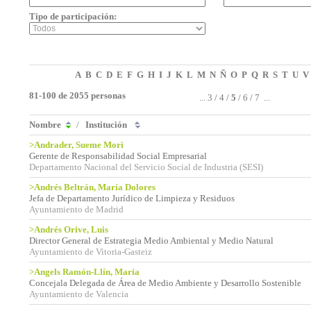
Tipo de participación:
A
B
C
D
E
F
G
H
I
J
K
L
M
N
Ñ
O
P
Q
R
S
T
U
V
81-100 de 2055 personas
...
3
/
4
/
5
/
6
/
7
...
Nombre
/
Institución
>Andrader, Sueme Mori
Gerente de Responsabilidad Social Empresarial
Departamento Nacional del Servicio Social de Industria (SESI)
>Andrés Beltrán, María Dolores
Jefa de Departamento Jurídico de Limpieza y Residuos
Ayuntamiento de Madrid
>Andrés Orive, Luis
Director General de Estrategia Medio Ambiental y Medio Natural
Ayuntamiento de Vitoria-Gasteiz
>Angels Ramón-Llín, María
Concejala Delegada de Área de Medio Ambiente y Desarrollo Sostenible
Ayuntamiento de Valencia