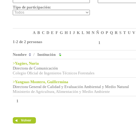
Tipo de participación:
A
B
C
D
E
F
G
H
I
J
K
L
M
N
Ñ
O
P
Q
R
S
T
U
V
1-2 de 2 personas
1
Nombre
/
Institución
>Yagües, Nuria
Directora de Comunicación
Colegio Oficial de Ingenieros Técnicos Forestales
>Yanguas Montero, Guillermina
Directora General de Calidad y Evaluación Ambiental y Medio Natural
Ministerio de Agricultura, Alimentación y Medio Ambiente
1