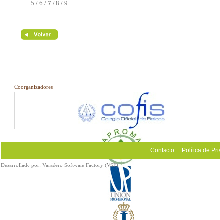
...
5
/
6
/
7
/
8
/
9
...
Coorganizadores
Contacto
Política de Pr
Desarrollado por:
Varadero Software Factory (VSF)