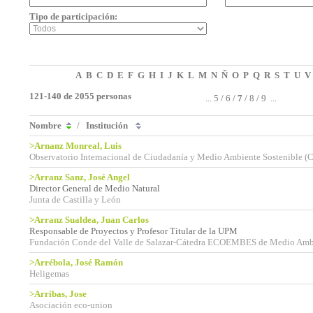
Tipo de participación:
A
B
C
D
E
F
G
H
I
J
K
L
M
N
Ñ
O
P
Q
R
S
T
U
V
121-140 de 2055 personas
...
5
/
6
/
7
/
8
/
9
...
Nombre
/
Institución
>Arnanz Monreal, Luis
Observatorio Internacional de Ciudadanía y Medio Ambiente Sostenible 
>Arranz Sanz, José Angel
Director General de Medio Natural
Junta de Castilla y León
>Arranz Sualdea, Juan Carlos
Responsable de Proyectos y Profesor Titular de la UPM
Fundación Conde del Valle de Salazar-Cátedra ECOEMBES de Medio Amb
>Arrébola, José Ramón
Heligemas
>Arribas, Jose
Asociación eco-union