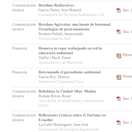
Comunicación
Residuos Radiactivos
técnica
García Torres, Jose Manuel
Doc. 
Consultoría de Técnicas Ambientales, S.L.
Comunicación
Residuos Agrícolas: una fuente de bioetanol.
técnica
Tecnologías de pretratamiento
Doc. 
Romero Pulido, Inmaculada
Universidad de Jaén
Ponencia
Renueva tu ropa: trabajando en red la
educación ambiental
Prese
Vallbé i Bach, Fermí
Ayuntamiento de Barcelona
Ponencia
Reiventando el periodismo ambiental
Prese
García Rey, Marcos
Fundación Ciudadana Civio
Comunicación
Rehabitar la Ciudad -Maó- Mahón
técnica
Román Rivas, Roser
Doc. 
Asociación Sostenibilidad y Arquitectura
(ASA)
Comunicación
Reflexiones Críticas sobre el Turismo en
técnica
Ecuador
Doc. 
La Calle Domínguez, Juan José
Universidad Tecnológica Equinoccial