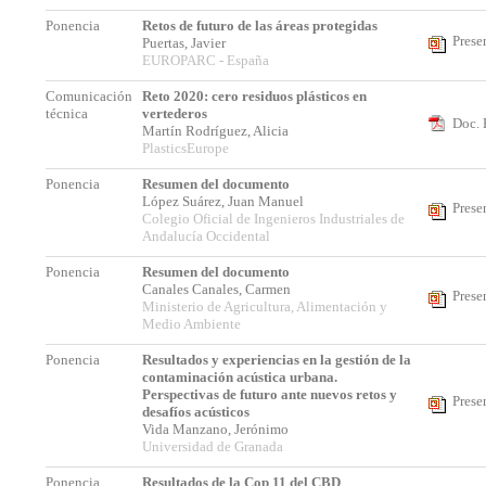
Ponencia
Retos de futuro de las áreas protegidas
Prese
Puertas, Javier
EUROPARC - España
Comunicación
Reto 2020: cero residuos plásticos en
técnica
vertederos
Doc. 
Martín Rodríguez, Alicia
PlasticsEurope
Ponencia
Resumen del documento
López Suárez, Juan Manuel
Prese
Colegio Oficial de Ingenieros Industriales de
Andalucía Occidental
Ponencia
Resumen del documento
Canales Canales, Carmen
Prese
Ministerio de Agricultura, Alimentación y
Medio Ambiente
Ponencia
Resultados y experiencias en la gestión de la
contaminación acústica urbana.
Perspectivas de futuro ante nuevos retos y
Prese
desafíos acústicos
Vida Manzano, Jerónimo
Universidad de Granada
Ponencia
Resultados de la Cop 11 del CBD