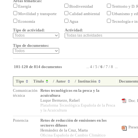
Áreas temáticas:
Energía
Biodiversidad
Territorio y D.
Movilidad y transporte
Calidad ambiental
Urbanismo y ed
Economía
Agua
Tecnología e i
Tipo de actividad:
Actividad:
Tipo de documentos:
101-120 de 814 documentos
...
4
/
5
/
6
/
7
/
8
...
Tipo
Título
/
Autor
/
Institución
Document
Comunicación
Retos tecnológicos en la pesca y la
técnica
acuicultura
Luque Berruezo, Rafael
Doc. 
Plataforma Tecnológica Española de la Pesca
y la Acuicultura
Ponencia
Retos de reducción de emisiones en los
sectores difusos
Prese
Hernández de la Cruz, Marta
Oficina Española de Cambio Climático