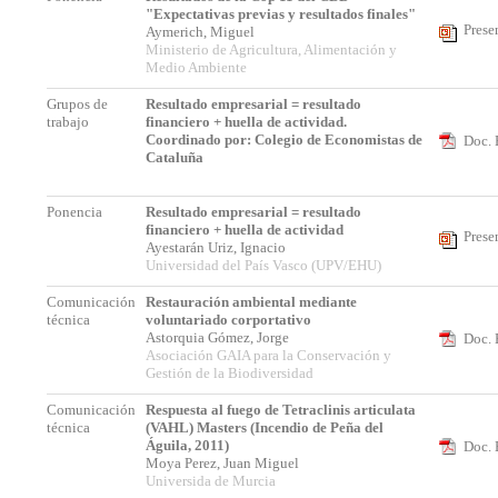
"Expectativas previas y resultados finales"
Prese
Aymerich, Miguel
Ministerio de Agricultura, Alimentación y
Medio Ambiente
Grupos de
Resultado empresarial = resultado
trabajo
financiero + huella de actividad.
Coordinado por: Colegio de Economistas de
Doc. 
Cataluña
Ponencia
Resultado empresarial = resultado
financiero + huella de actividad
Prese
Ayestarán Uriz, Ignacio
Universidad del País Vasco (UPV/EHU)
Comunicación
Restauración ambiental mediante
técnica
voluntariado corportativo
Astorquia Gómez, Jorge
Doc. 
Asociación GAIA para la Conservación y
Gestión de la Biodiversidad
Comunicación
Respuesta al fuego de Tetraclinis articulata
técnica
(VAHL) Masters (Incendio de Peña del
Águila, 2011)
Doc. 
Moya Perez, Juan Miguel
Universida de Murcia