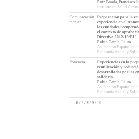
Ruiz Boada, Francisco 
Instituto de Salud Carlos 
Comunicación
Preparación para la reu
técnica
experiencia en el trat
las entidades recupera
el contexto de aprobaci
Directiva 2012/19/EU
Rubio García, Laura
Asociación Española de
Economía Social y Soli
Ponencia
Experiencias en la prep
reutilización y reducció
desarrolladas por las e
solidaria.
Rubio García, Laura
Asociación Española de
Economía Social y Soli
...
6
/
7
/
8
/
9
/
10
...