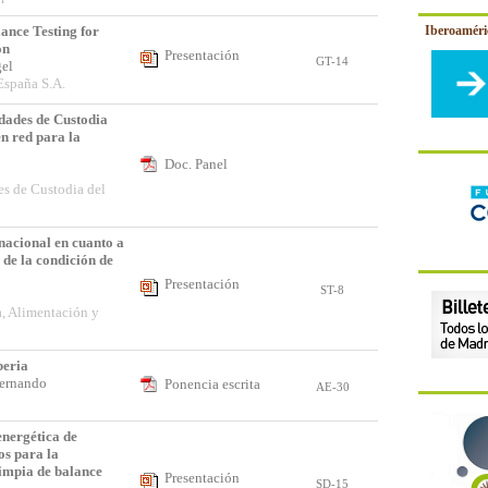
Iberoamér
nce Testing for
on
Presentación
GT-14
gel
España S.A.
dades de Custodia
en red para la
Doc. Panel
es de Custodia del
 nacional en cuanto a
n de la condición de
Presentación
ST-8
a
a, Alimentación y
beria
Fernando
Ponencia escrita
AE-30
energética de
os para la
limpia de balance
Presentación
SD-15