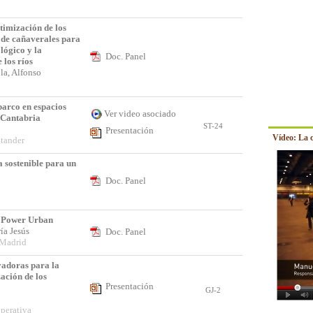
timización de los
 de cañaverales para
lógico y la
Doc. Panel
 los ríos
la, Alfonso
barco en espacios
Ver video asociado
 Cantabria
ST-24
Presentación
Vídeo: La 
tander
 sostenible para un
Doc. Panel
 Power Urban
ría Jesús
Doc. Panel
 Madrid
vadoras para la
ación de los
Presentación
GJ-2
erativa