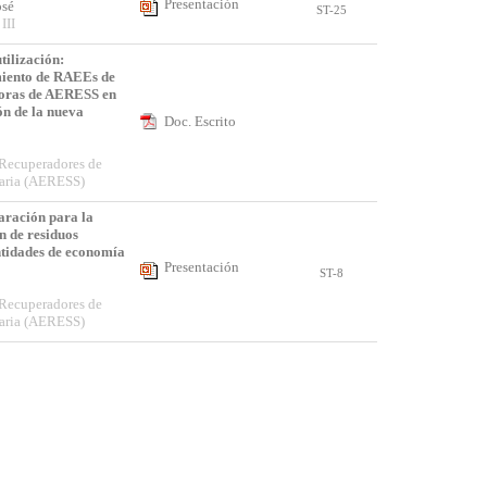
Presentación
José
ST-25
III
tilización:
amiento de RAEEs de
doras de AERESS en
ón de la nueva
Doc. Escrito
 Recuperadores de
daria (AERESS)
aración para la
n de residuos
ntidades de economía
Presentación
ST-8
 Recuperadores de
daria (AERESS)