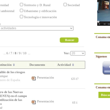
ersidad
Territorio y D. Rural
Sociedad
d ambiental
Urbanismo y edificación
Tecnología e innovación
:
Conama en
...
6
/
7
/
8
/
9
/
10
...
Ver:
Síguenos
stitución
Documento
Actividad
ible de los riesgos
Enrique
Presentación
GT-17
inero de España
Conama en
tro de las Nuevas
Búsca
CENTA) en el campo
tilización de las
Presentación
ST-1
as
osé