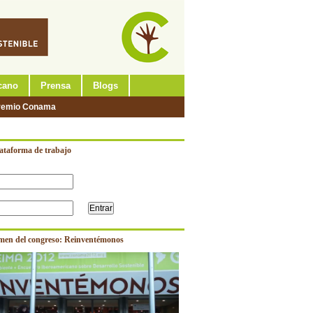
cano
Prensa
Blogs
remio Conama
lataforma de trabajo
men del congreso: Reinventémonos