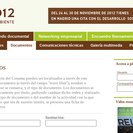
ndo documental
Networking empresarial
Encuentro Iberoameri
nes
Documentos
Comunicaciones técnicas
Galería multimedia
P
Acceso a p
os
Usuario
ón del Conama pueden ser localizados a través de este
documento (a través del campo "texto libre"), nombre o
Contraseña
a que se enmarca, y el tipo de documento. Los documentos se
icamente por título, pudiendo cambiar dicho orden y realizarlo
l tipo de documento o del nombre de la actividad con la que
o que sea de nuestro interés, se presenta una ficha de
Vídeo resu
tos.
:
Institución: