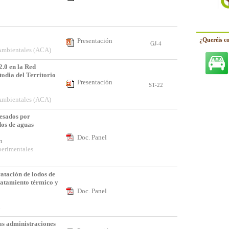
¿Queréis c
Presentación
GJ-4
 Ambientales (ACA)
2.0 en la Red
odia del Territorio
Presentación
ST-22
 Ambientales (ACA)
pesados por
os de aguas
Doc. Panel
ón
perimentales
ratación de lodos de
atamiento térmico y
Doc. Panel
a
as administraciones