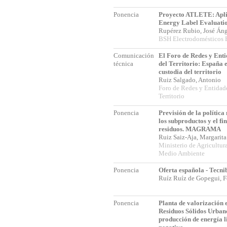
Ponencia
Proyecto ATLETE: Aplia
Energy Label Evaluati
Rupérez Rubio, José Án
BSH Electrodomésticos 
Comunicación
El Foro de Redes y Enti
técnica
del Territorio: España 
custodia del territorio
Ruiz Salgado, Antonio
Foro de Redes y Entidad
Territorio
Ponencia
Previsión de la política
los subproductos y el fi
residuos. MAGRAMA
Ruiz Saiz-Aja, Margarit
Ministerio de Agricultur
Medio Ambiente
Ponencia
Oferta española - Tecni
Ruíz Ruíz de Gopegui, 
Ponencia
Planta de valorización 
Residuos Sólidos Urban
producción de energía 