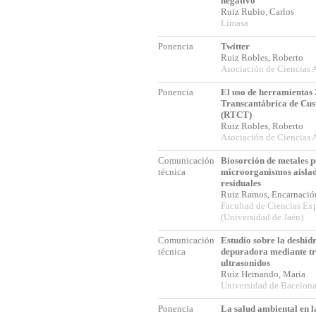
negativo
Ruiz Rubio, Carlos
Limasa
Ponencia
Twitter
Ruiz Robles, Roberto
Asociación de Ciencias
Ponencia
El uso de herramientas 
Transcantábrica de Cust
(RTCT)
Ruiz Robles, Roberto
Asociación de Ciencias
Comunicación
Biosorción de metales 
técnica
microorganismos aislad
residuales
Ruiz Ramos, Encarnaci
Facultad de Ciencias Ex
(Universidad de Jaén)
Comunicación
Estudio sobre la deshid
técnica
depuradora mediante tr
ultrasonidos
Ruiz Hernando, Maria
Universidad de Bacelon
Ponencia
La salud ambiental en l