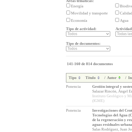
Áreas temáticas:
Energía
Biodiv
Movilidad y transporte
Calida
Economía
Agua
Tipo de actividad:
Actividad
Tipo de documentos:
141-160 de 814 documentos
Tipo
Título
/
Autor
/
In
Ponencia
Gestión integral y sosten
Salazar Rincón, Ángel 
Instituto Geológico y M
(IGME)
Ponencia
Investigaciones del Cen
Tecnologías del Agua (
de la regeneración y reu
aguas residuales urban
Salas Rodríguez, Juan J