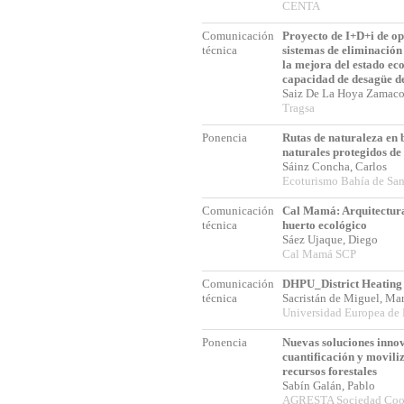
CENTA
Comunicación
Proyecto de I+D+i de op
técnica
sistemas de eliminación
la mejora del estado eco
capacidad de desagüe de
Saiz De La Hoya Zamaco
Tragsa
Ponencia
Rutas de naturaleza en 
naturales protegidos de
Sáinz Concha, Carlos
Ecoturismo Bahía de San
Comunicación
Cal Mamá: Arquitectura
técnica
huerto ecológico
Sáez Ujaque, Diego
Cal Mamá SCP
Comunicación
DHPU_District Heating
técnica
Sacristán de Miguel, Ma
Universidad Europea de
Ponencia
Nuevas soluciones inno
cuantificación y moviliz
recursos forestales
Sabín Galán, Pablo
AGRESTA Sociedad Coop