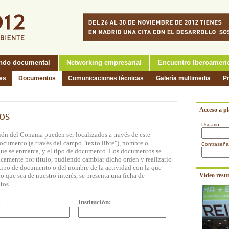
ndo documental
Networking empresarial
Encuentro Iberoameri
nes
Documentos
Comunicaciones técnicas
Galería multimedia
P
Acceso a p
os
Usuario
ón del Conama pueden ser localizados a través de este
documento (a través del campo "texto libre"), nombre o
Contraseña
a que se enmarca, y el tipo de documento. Los documentos se
icamente por título, pudiendo cambiar dicho orden y realizarlo
l tipo de documento o del nombre de la actividad con la que
o que sea de nuestro interés, se presenta una ficha de
Vídeo resu
tos.
:
Institución: