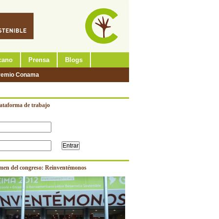
cano
Prensa
Blogs
remio Conama
lataforma de trabajo
men del congreso: Reinventémonos