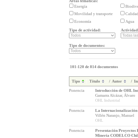
Áreas temáticas:
Energía
Biodiv
Movilidad y transporte
Calida
Economía
Agua
Tipo de actividad:
Actividad
Tipo de documentos:
101-120 de 814 documentos
Tipo
Título
/
Autor
/
In
Ponencia
Introducción de OHL Ind
Gamarra Alcázar, Álvaro
OHL Industrial
Ponencia
La Internacionalizació
Villén Naranjo, Manuel
OHL
Ponencia
Presentación Proyectos 
Minería CODELCO Chi