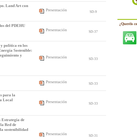
po. Land Art con
Presentación
SD-9
¿Queréis c
ados del PDEHU
Presentación
SD-37
y política en los
Energía Sostenible:
seguimiento y
Presentación
SD-33
Presentación
SD-33
s para la
ca Local
Presentación
SD-33
a Estrategia de
 la Red de
la sostenibilidad
Presentación
SD-31