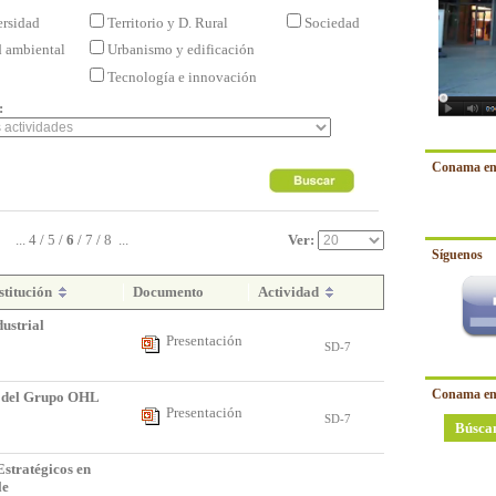
ersidad
Territorio y D. Rural
Sociedad
d ambiental
Urbanismo y edificación
Tecnología e innovación
:
Conama en
...
4
/
5
/
6
/
7
/
8
...
Ver:
Síguenos
stitución
Documento
Actividad
ustrial
Presentación
SD-7
Conama en
n del Grupo OHL
Presentación
SD-7
Búsca
Estratégicos en
le