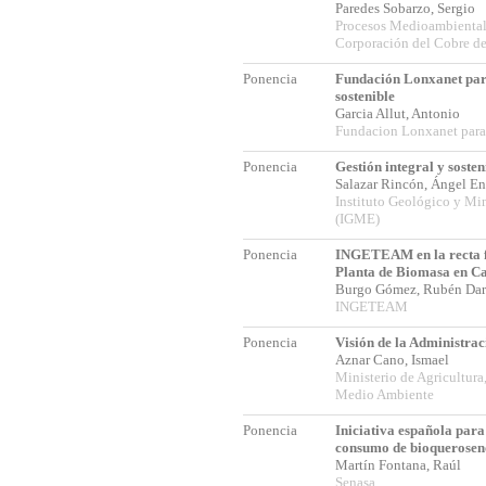
Paredes Sobarzo, Sergio
Procesos Medioambientale
Corporación del Cobre 
Ponencia
Fundación Lonxanet par
sostenible
Garcia Allut, Antonio
Fundacion Lonxanet para 
Ponencia
Gestión integral y sosten
Salazar Rincón, Ángel E
Instituto Geológico y Mi
(IGME)
Ponencia
INGETEAM en la recta f
Planta de Biomasa en C
Burgo Gómez, Rubén Da
INGETEAM
Ponencia
Visión de la Administra
Aznar Cano, Ismael
Ministerio de Agricultura
Medio Ambiente
Ponencia
Iniciativa española para
consumo de bioqueroseno
Martín Fontana, Raúl
Senasa