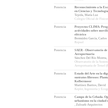
Ponencia
Reconocimiento a la Exc
en Ciencias y Tecnología
Tejeda, María Luz
Colegio Oficial de Físico
Ponencia
Proyectos CLIMA: Prog
actividades sobre movil
eléctrico
Bermúdez García, Carlo
Repsol
Ponencia
SAER - Observatorio de 
Aeroportuaria
Sánchez Del Río Moreta,
Observatorio de la Sosten
Aeroportuaria de Teruel
Ponencia
Estado del Arte en la di
sustratos fibrosos: Plant
Kolbermoor
Martínez Barrios, David
Kepler, Ingeniería y Ecoge
Ponencia
Campo de la Cebada. Op
urbanismo en la ciudad 
, Zuloark-Arquitectos