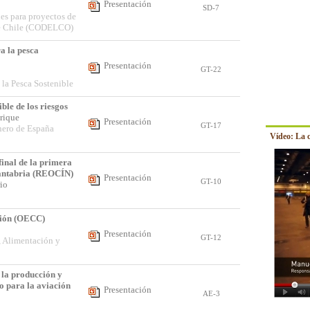
Presentación
SD-7
s para proyectos de
de Chile (CODELCO)
a la pesca
Presentación
GT-22
la Pesca Sostenible
ible de los riesgos
nrique
Presentación
GT-17
nero de España
Vídeo: La 
inal de la primera
antabria (REOCÍN)
Presentación
GT-10
rio
ción (OECC)
Presentación
GT-12
, Alimentación y
 la producción y
 para la aviación
Presentación
AE-3