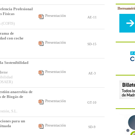
Iberoamér
elencia Profesional
s Físicas
Presentación
AE-11
s (COFIS)
rama de
idad con coche
Presentación
SD-15
s
la Sostenibilidad
Presentación
 Irene
AE-3
ibilidad
 (OSAER)
gestión anaerobia de
a de Biogás de
Presentación
GT-10
stión, S.L.
ciones para un
Presentación
situada
SD-9