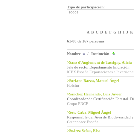
Tipo de participación:
A
B
C
D
E
F
G
H
I
J
K
61-80 de 167 personas
Nombre
/
Institución
>Sanz d´Anglemont de Tassigny, Alicia
Jefe de sector Departamento Iniciación
ICEX España Exportaciones e Inversione
>Soriano Baeza, Manuel Ángel
Holcim
>Sánchez Hernando, Luis Javier
Coordinador de Certificación Forestal. Di
Grupo ENCE
>Soto Caba, Miguel Ángel
Responsable del Área de Biodiversidad 
Greenpeace España
>Suárez Señas, Elsa