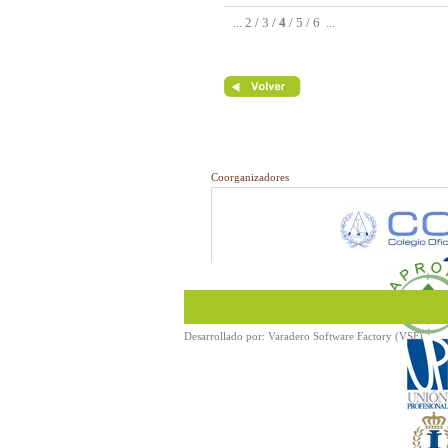
...
2
/
3
/
4
/
5
/
6
...
Coorganizadores
Desarrollado por:
Varadero Software Factory (VSF)