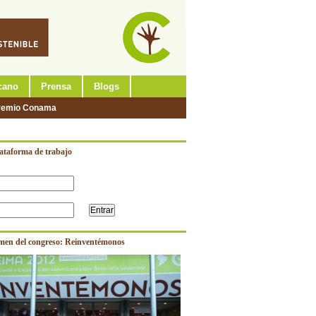
cano
Prensa
Blogs
remio Conama
lataforma de trabajo
men del congreso: Reinventémonos