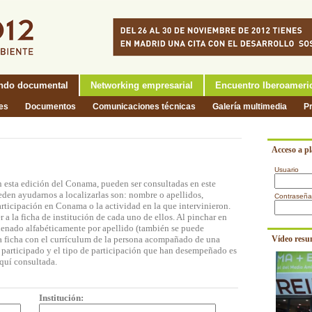
ndo documental
Networking empresarial
Encuentro Iberoameri
nes
Documentos
Comunicaciones técnicas
Galería multimedia
P
Acceso a p
Usuario
n esta edición del Conama, pueden ser consultadas en este
eden ayudarnos a localizarlas son: nombre o apellidos,
Contraseña
participación en Conama o la actividad en la que intervinieron.
a la ficha de institución de cada uno de ellos. Al pinchar en
rdenado alfabéticamente por apellido (también se puede
na ficha con el currículum de la persona acompañado de una
Vídeo resu
n participado y el tipo de participación que han desempeñado es
quí consultada.
Institución: