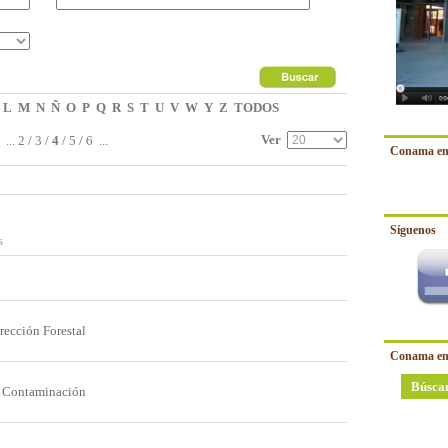
L
M
N
Ñ
O
P
Q
R
S
T
U
V
W
Y
Z
TODOS
Ver
...
2
/
3
/
4
/
5
/
6
...
Conama en
Síguenos
s
rección Forestal
Conama en
Búsca
y Contaminación