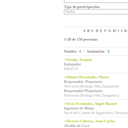
Tipo de participación:
A
B
C
D
E
F
G
H
I
J
K
1-20 de 150 personas
Nombre
/
Institución
>Araújo, Joaquín
Embajador
WILD 10
>Alfonso Hernández, María
Responsable. Propietaria
Volvoreta (Bodega Viña Zangarron)
Responsable?Propietaria
Volvoreta (Bodega Viña Zangarron)
>Arias Fernández, Ángel Manuel
Ingeniero de Minas
Vocal del Comité de Ingeniería y Desarrol
>Álvarez Cabrero, Juan Carlos
Alcalde de Coca