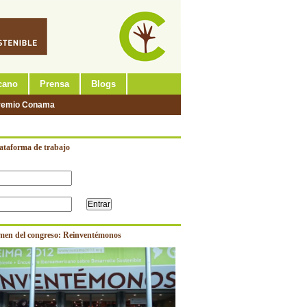
cano
Prensa
Blogs
remio Conama
lataforma de trabajo
men del congreso: Reinventémonos