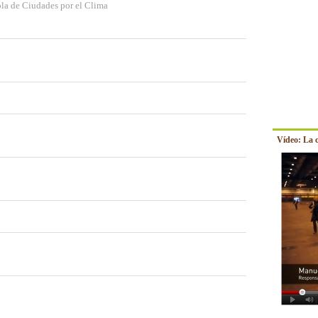
la de Ciudades por el Clima
Vídeo: La 