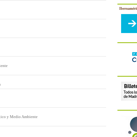
Iberoamér
iente
a
tico y Medio Ambiente