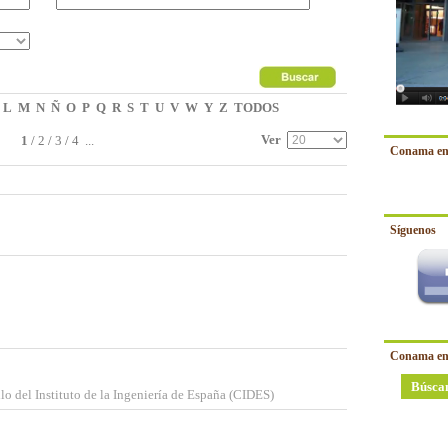
L
M
N
Ñ
O
P
Q
R
S
T
U
V
W
Y
Z
TODOS
Ver
1
/
2
/
3
/
4
...
Conama en
Síguenos
Conama en
Búsca
lo del Instituto de la Ingeniería de España (CIDES)