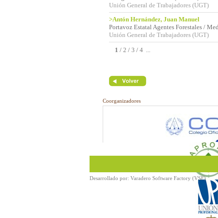
Unión General de Trabajadores (UGT)
>Antón Hernández, Juan Manuel
Portavoz Estatal Agentes Forestales / Me
Unión General de Trabajadores (UGT)
1
/
2
/
3
/
4
...
Coorganizadores
Desarrollado por:
Varadero Software Factory (VSF)