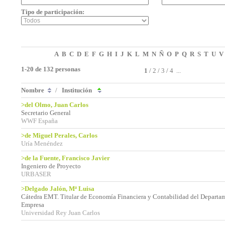
Tipo de participación:
A
B
C
D
E
F
G
H
I
J
K
L
M
N
Ñ
O
P
Q
R
S
T
U
V
1-20 de 132 personas
1
/
2
/
3
/
4
...
Nombre
/
Institución
>del Olmo, Juan Carlos
Secretario General
WWF España
>de Miguel Perales, Carlos
Uría Menéndez
>de la Fuente, Francisco Javier
Ingeniero de Proyecto
URBASER
>Delgado Jalón, Mª Luisa
Cátedra EMT. Titular de Economía Financiera y Contabilidad del Departa
Empresa
Universidad Rey Juan Carlos