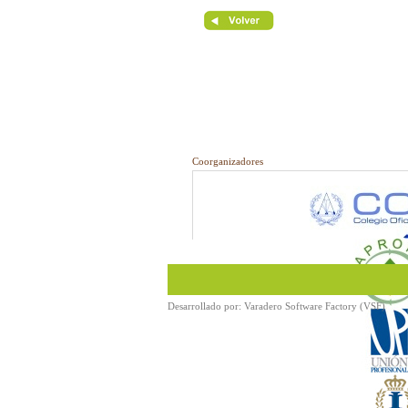
Coorganizadores
Desarrollado por:
Varadero Software Factory (VSF)