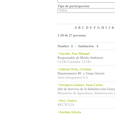
Tipo de participación:
A
B
C
D
E
F
G
H
I
J
K
1-20 de 27 personas
Nombre
/
Institución
>Jurado, Jose Manuel
Responsable de Medio Ambiente
CCOO Cataluña. CCOO
>Juliani Ortiz, Cristina
Departamento RC y Grupo Interés
Aena Aeropuertos S.A.
>Jorquera Gámez, Juan Carlos
Jefe de Servicio de la Subdirección Gene
Ministerio de Agricultura, Alimentación
>Jori, Janira
RECYCLIA
>Jordán, Gloria