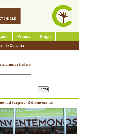
cano
Prensa
Blogs
remio Conama
lataforma de trabajo
men del congreso: Reinventémonos