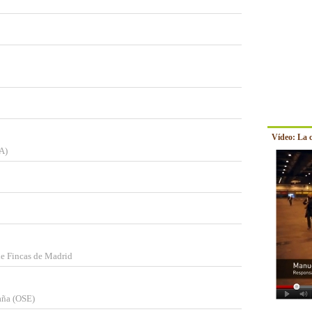
Vídeo: La 
A)
de Fincas de Madrid
aña (OSE)