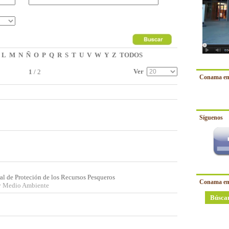
L
M
N
Ñ
O
P
Q
R
S
T
U
V
W
Y
Z
TODOS
Ver
1
/
2
Conama en
Síguenos
ral de Proteción de los Recursos Pesqueros
Conama en
 y Medio Ambiente
Búsca