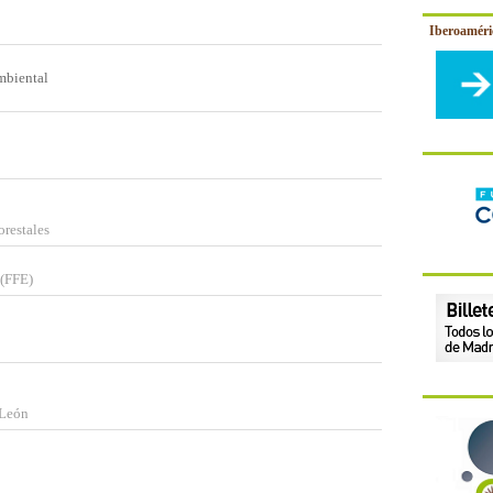
Iberoamér
mbiental
orestales
 (FFE)
 León