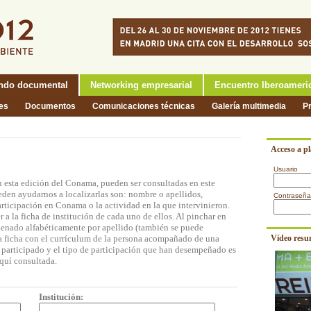
ndo documental
Networking empresarial
Encuentro Iberoameri
nes
Documentos
Comunicaciones técnicas
Galería multimedia
P
Acceso a p
Usuario
n esta edición del Conama, pueden ser consultadas en este
eden ayudarnos a localizarlas son: nombre o apellidos,
Contraseña
participación en Conama o la actividad en la que intervinieron.
a la ficha de institución de cada uno de ellos. Al pinchar en
rdenado alfabéticamente por apellido (también se puede
na ficha con el currículum de la persona acompañado de una
Vídeo resu
n participado y el tipo de participación que han desempeñado es
quí consultada.
Institución: