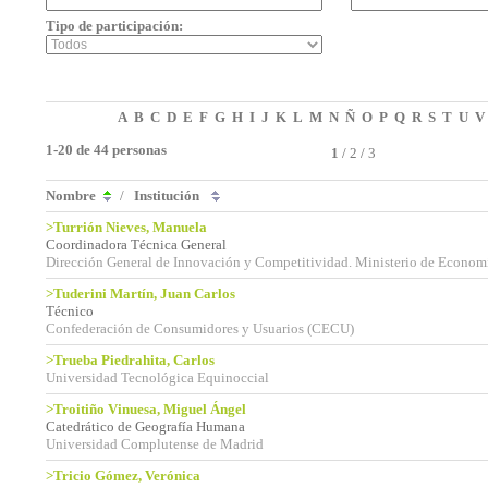
Tipo de participación:
A
B
C
D
E
F
G
H
I
J
K
L
M
N
Ñ
O
P
Q
R
S
T
U
V
1-20 de 44 personas
1
/
2
/
3
Nombre
/
Institución
>Turrión Nieves, Manuela
Coordinadora Técnica General
Dirección General de Innovación y Competitividad. Ministerio de Econom
>Tuderini Martín, Juan Carlos
Técnico
Confederación de Consumidores y Usuarios (CECU)
>Trueba Piedrahita, Carlos
Universidad Tecnológica Equinoccial
>Troitiño Vinuesa, Miguel Ángel
Catedrático de Geografía Humana
Universidad Complutense de Madrid
>Tricio Gómez, Verónica