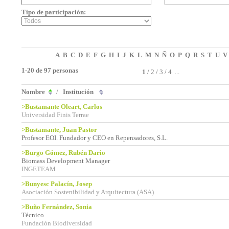
Tipo de participación:
A
B
C
D
E
F
G
H
I
J
K
L
M
N
Ñ
O
P
Q
R
S
T
U
V
1-20 de 97 personas
1
/
2
/
3
/
4
...
Nombre
/
Institución
>Bustamante Oleart, Carlos
Universidad Finis Terrae
>Bustamante, Juan Pastor
Profesor EOI. Fundador y CEO en Repensadores, S.L.
>Burgo Gómez, Rubén Dario
Biomass Development Manager
INGETEAM
>Bunyesc Palacín, Josep
Asociación Sostenibilidad y Arquitectura (ASA)
>Buño Fernández, Sonia
Técnico
Fundación Biodiversidad