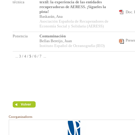
técnica
textil: la experiencia de las entidades
recuperadoras de AERESS. ¡Sígueles la
pista!
Doc. 
Baskarán, Ana
Asociación Española de Recuperadores de
Economía Social y Solidaria (AERESS)
Ponencia
Contaminación
Prese
Bellas Bereijo, Juan
Instituto Español de Oceanografía (IEO)
...
3
/
4
/
5
/
6
/
7
...
Coorganizadores