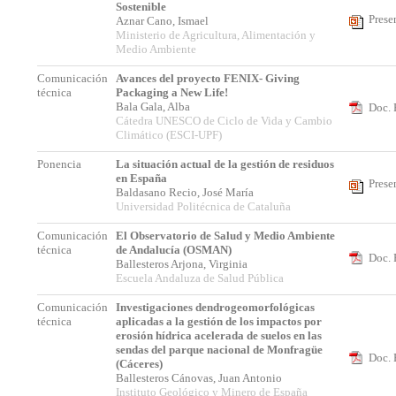
Sostenible
Prese
Aznar Cano, Ismael
Ministerio de Agricultura, Alimentación y
Medio Ambiente
Comunicación
Avances del proyecto FENIX- Giving
técnica
Packaging a New Life!
Bala Gala, Alba
Doc. 
Cátedra UNESCO de Ciclo de Vida y Cambio
Climático (ESCI-UPF)
Ponencia
La situación actual de la gestión de residuos
en España
Prese
Baldasano Recio, José María
Universidad Politécnica de Cataluña
Comunicación
El Observatorio de Salud y Medio Ambiente
técnica
de Andalucía (OSMAN)
Doc. 
Ballesteros Arjona, Virginia
Escuela Andaluza de Salud Pública
Comunicación
Investigaciones dendrogeomorfológicas
técnica
aplicadas a la gestión de los impactos por
erosión hídrica acelerada de suelos en las
sendas del parque nacional de Monfragüe
Doc. 
(Cáceres)
Ballesteros Cánovas, Juan Antonio
Instituto Geológico y Minero de España