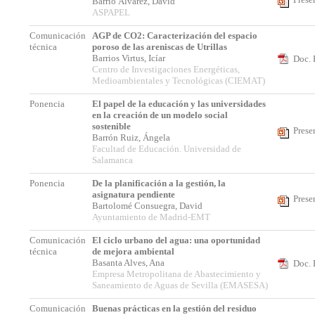
Barrio Álvarez, David
ASPAPEL
Comunicación
AGP de CO2: Caracterización del espacio
técnica
poroso de las areniscas de Utrillas
Barrios Virtus, Icíar
Doc. 
Centro de Investigaciones Energéticas,
Medioambientales y Tecnológicas (CIEMAT)
Ponencia
El papel de la educación y las universidades
en la creación de un modelo social
sostenible
Prese
Barrón Ruiz, Ángela
Facultad de Educación. Universidad de
Salamanca
Ponencia
De la planificación a la gestión, la
asignatura pendiente
Prese
Bartolomé Consuegra, David
Ayuntamiento de Madrid-EMT
Comunicación
El ciclo urbano del agua: una oportunidad
técnica
de mejora ambiental
Basanta Alves, Ana
Doc. 
Empresa Metropolitana de Abastecimiento y
Saneamiento de Aguas de Sevilla (EMASESA)
Comunicación
Buenas prácticas en la gestión del residuo