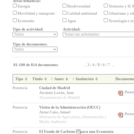
Áreas temáticas:
Energía
Biodiversidad
Territorio y D.
Movilidad y transporte
Calidad ambiental
Urbanismo y ed
Economía
Agua
Tecnología e i
Tipo de actividad:
Actividad:
Tipo de documentos:
81-100 de 814 documentos
...
3
/
4
/
5
/
6
/
7
...
Tipo
Título
/
Autor
/
Institución
Document
Ponencia
Ciudad de Madrid
Prese
Azcárate Luxán, Juan
Ayuntamiento de Madrid
Ponencia
Visión de la Administración (OECC)
Aznar Cano, Ismael
Prese
Ministerio de Agricultura, Alimentación y
Medio Ambiente
Ponencia
El Fondo de Carbono para una Economía