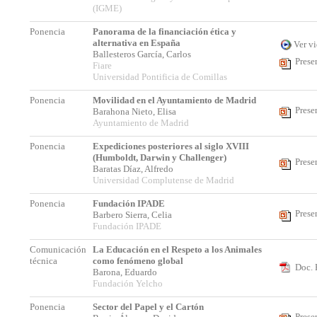
(IGME)
Ponencia
Panorama de la financiación ética y
alternativa en España
Ver v
Ballesteros García, Carlos
Prese
Fiare
Universidad Pontificia de Comillas
Ponencia
Movilidad en el Ayuntamiento de Madrid
Prese
Barahona Nieto, Elisa
Ayuntamiento de Madrid
Ponencia
Expediciones posteriores al siglo XVIII
(Humboldt, Darwin y Challenger)
Prese
Baratas Díaz, Alfredo
Universidad Complutense de Madrid
Ponencia
Fundación IPADE
Prese
Barbero Sierra, Celia
Fundación IPADE
Comunicación
La Educación en el Respeto a los Animales
técnica
como fenómeno global
Doc. 
Barona, Eduardo
Fundación Yelcho
Ponencia
Sector del Papel y el Cartón
Prese