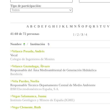
Tipo de participación:
A
B
C
D
E
F
G
H
I
J
K
L
M
N
Ñ
O
P
Q
R
S
T
U
V
41-60 de 72 personas
1
/
2
/
3
/
4
Nombre
/
Institución
>Velasco Posada, Andrés
Vocal
Colegio de Ingenieros de Montes
>Velasco Gaztañaga, Álvaro
Responsable del Área Medioambiental de Generación Hidráulica
Iberdrola
>Vela Pardos, Noelia
Responsable Tecnico Departamento Central de Medio Ambiente
BSH Electrodomésticos España, S.A.
>Vegas Salamanca, Juana
Instituto Geológico y Minero de España (IGME)
>Vega Clemente, Ruth