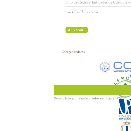
Foro de Redes y Entidades de Custodia de
...
2
/
3
/
4
/
5
/
6
...
Coorganizadores
Desarrollado por:
Varadero Software Factory (VSF)