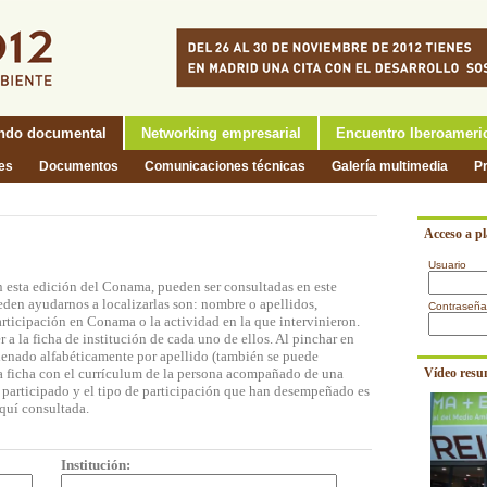
ndo documental
Networking empresarial
Encuentro Iberoameri
nes
Documentos
Comunicaciones técnicas
Galería multimedia
P
Acceso a p
Usuario
n esta edición del Conama, pueden ser consultadas en este
eden ayudarnos a localizarlas son: nombre o apellidos,
Contraseña
participación en Conama o la actividad en la que intervinieron.
a la ficha de institución de cada uno de ellos. Al pinchar en
rdenado alfabéticamente por apellido (también se puede
na ficha con el currículum de la persona acompañado de una
Vídeo resu
n participado y el tipo de participación que han desempeñado es
quí consultada.
Institución: