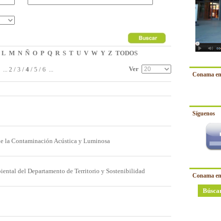
L
M
N
Ñ
O
P
Q
R
S
T
U
V
W
Y
Z
TODOS
Ver
...
2
/
3
/
4
/
5
/
6
...
Conama en
Síguenos
 de la Contaminación Acústica y Luminosa
iental del Departamento de Territorio y Sostenibilidad
Conama en
Búsca