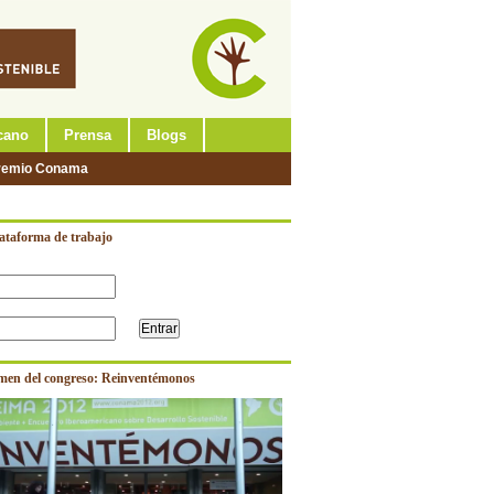
cano
Prensa
Blogs
remio Conama
lataforma de trabajo
men del congreso: Reinventémonos