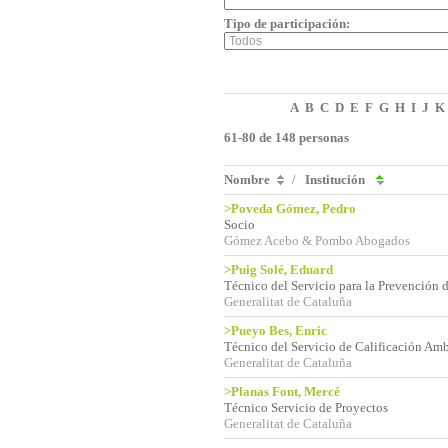
Tipo de participación:
A
B
C
D
E
F
G
H
I
J
K
61-80 de 148 personas
Nombre
/
Institución
>Poveda Gómez, Pedro
Socio
Gómez Acebo & Pombo Abogados
>Puig Solé, Eduard
Técnico del Servicio para la Prevención
Generalitat de Cataluña
>Pueyo Bes, Enric
Técnico del Servicio de Calificación Amb
Generalitat de Cataluña
>Planas Font, Mercé
Técnico Servicio de Proyectos
Generalitat de Cataluña