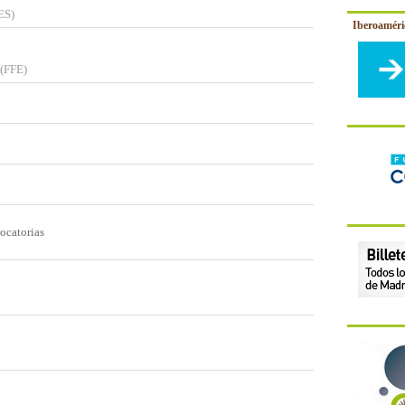
ES)
Iberoamér
 (FFE)
ocatorias